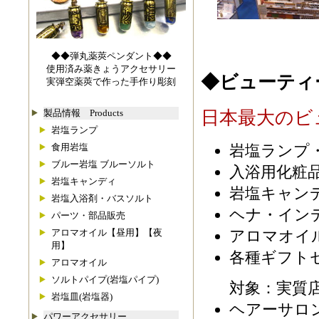
◆◆弾丸薬莢ペンダント◆◆
使用済み薬きょうアクセサリー
◆ビューティ
実弾空薬莢で作った手作り彫刻
製品情報 Products
日本最大のビ
岩塩ランプ
岩塩ランプ
食用岩塩
ブルー岩塩 ブルーソルト
入浴用化粧
岩塩キャンディ
岩塩キャン
岩塩入浴剤・バスソルト
ヘナ・イン
パーツ・部品販売
アロマオイ
アロマオイル【昼用】【夜
用】
各種ギフト
アロマオイル
ソルトパイプ(岩塩パイプ)
対象：実質
岩塩皿(岩塩器)
ヘアーサロ
パワーアクセサリー