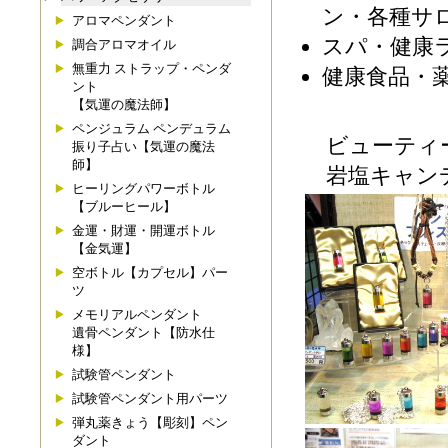
ン・各種サ
アロマペンダント
スパ・健康
調合アロマオイル
無重力 ストラップ・ペンダ
健康食品・
ント
【気運の魔法師】
ペンジュラム ペンデュラム
ビューティー
振り子占い【気運の魔法
師】
岩塩キャンデ
ヒーリングパワーボトル
【ブルーヒール】
金運・財運・開運ボトル
【金気運】
空ボトル【カプセル】パー
ツ
メモリアルペンダント
遺骨ペンダント【防水仕
様】
試験管ペンダント
試験管ペンダント用パーツ
弾丸薬きょう【彫刻】ペン
ダント